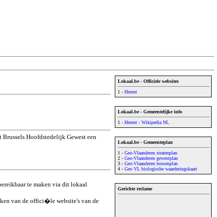
Lokaal.be - Officiele websites
1 -
Herent
Lokaal.be - Gemeentelijke info
1 -
Herent - Wikipedia NL
t Brussels Hoofdstedelijk Gewest een
Lokaal.be - Gemeenteplan
1 -
Geo-Vlaanderen stratenplan
2 -
Geo-Vlaanderen gewestplan
3 -
Geo-Vlaanderen bossenplan
4 -
Geo VL biologische waarderingskaart
ereikbaar te maken via dit lokaal
Gerichte reclame
aken van de offici�le website's van de