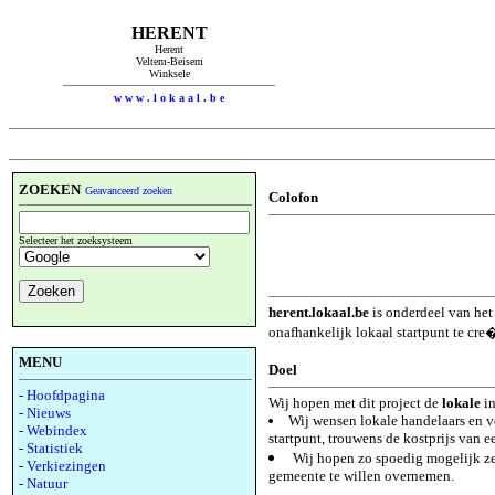
HERENT
Herent
Veltem-Beisem
Winksele
w w w . l o k a a l . b e
ZOEKEN
Geavanceerd zoeken
Colofon
Selecteer het zoeksysteem
herent.lokaal.be
is onderdeel van het
onafhankelijk lokaal startpunt te cre
MENU
Doel
-
Hoofdpagina
Wij hopen met dit project de
lokale
in
-
Nieuws
Wij wensen lokale handelaars en ve
-
Webindex
startpunt, trouwens de kostprijs van 
-
Statistiek
Wij hopen zo spoedig mogelijk zel
-
Verkiezingen
gemeente te willen overnemen.
-
Natuur