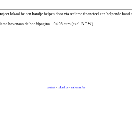
roject lokaal.be een handje helpen door via reclame financieel een helpende hand 
lame bovenaan de hoofdpagina = 94.08 euro (excl. B.T.W.).
contact
-
lokaal.be
-
nationaal.be