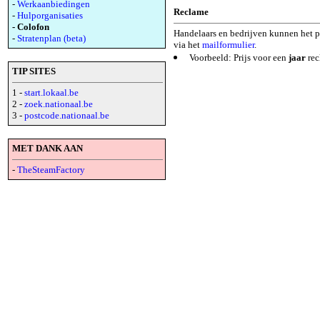
-
Werkaanbiedingen
Reclame
-
Hulporganisaties
- Colofon
Handelaars en bedrijven kunnen het p
-
Stratenplan (beta)
via het
mailformulier
.
Voorbeeld: Prijs voor een
jaar
rec
TIP SITES
1 -
start.lokaal.be
2 -
zoek.nationaal.be
3 -
postcode.nationaal.be
MET DANK AAN
-
TheSteamFactory