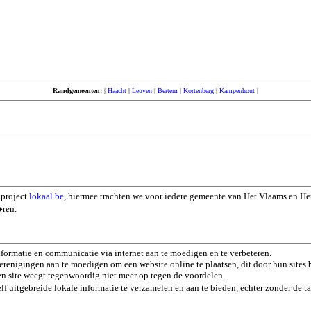
Randgemeenten:
|
Haacht
|
Leuven
|
Bertem
|
Kortenberg
|
Kampenhout
|
 project
lokaal.be
, hiermee trachten we voor iedere gemeente van Het Vlaams en He
�ren.
formatie en communicatie via internet aan te moedigen en te verbeteren.
renigingen aan te moedigen om een website online te plaatsen, dit door hun sites b
een site weegt tegenwoordig niet meer op tegen de voordelen.
f uitgebreide lokale informatie te verzamelen en aan te bieden, echter zonder de t