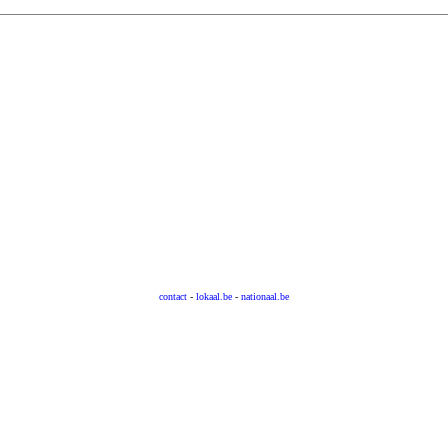
contact
-
lokaal.be
-
nationaal.be