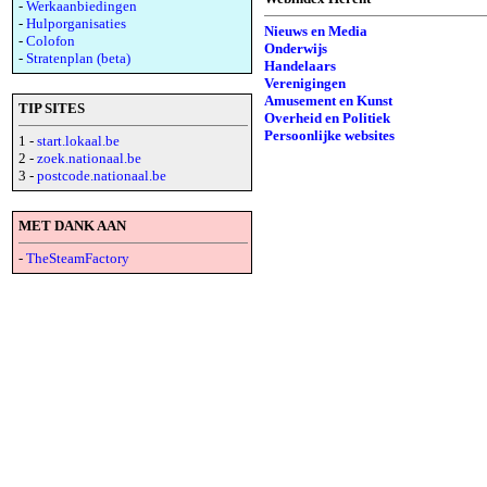
-
Werkaanbiedingen
-
Hulporganisaties
Nieuws en Media
-
Colofon
Onderwijs
-
Stratenplan (beta)
Handelaars
Verenigingen
Amusement en Kunst
TIP SITES
Overheid en Politiek
Persoonlijke websites
1 -
start.lokaal.be
2 -
zoek.nationaal.be
3 -
postcode.nationaal.be
MET DANK AAN
-
TheSteamFactory