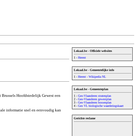
Lokaal.be - Officiele websites
1 -
Herent
Lokaal.be - Gemeentelijke info
1 -
Herent - Wikipedia NL
Lokaal.be - Gemeenteplan
t Brussels Hoofdstedelijk Gewest een
1 -
Geo-Vlaanderen stratenplan
2 -
Geo-Vlaanderen gewestplan
3 -
Geo-Vlaanderen bossenplan
4 -
Geo VL biologische waarderingskaart
okale informatie snel en eenvoudig kan
Gerichte reclame