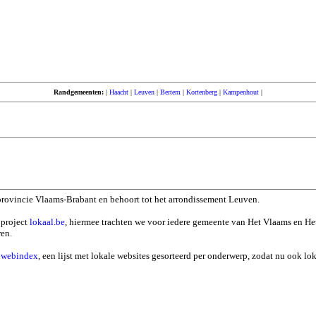
Randgemeenten:
|
Haacht
|
Leuven
|
Bertem
|
Kortenberg
|
Kampenhout
|
provincie Vlaams-Brabant en behoort tot het arrondissement Leuven.
 project
lokaal.be
, hiermee trachten we voor iedere gemeente van Het Vlaams en He
ren.
n
webindex
, een lijst met lokale websites gesorteerd per onderwerp, zodat nu ook l