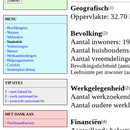
Geografisch
(1)
Oppervlakte: 32.70
MENU
-
Hoofdpagina
Bevolking
-
Nieuws
(2)
-
Webindex
Aantal inwoners: 1
- Statistiek
-
Verkiezingen
Aantal huishoudens
-
Natuur
-
Werkaanbiedingen
Aantal vreemdeling
-
Hulporganisaties
-
Colofon
Bevolkingsdichtheid (aant
-
Stratenplan (beta)
Leefruimte per inwoner (a
TIP SITES
Werkgelegenheid
(2)
1 -
start.lokaal.be
Aantal werkzoeken
2 -
zoek.nationaal.be
3 -
postcode.nationaal.be
Aantal oudere werk
MET DANK AAN
Financiën
(4)
-
TheSteamFactory