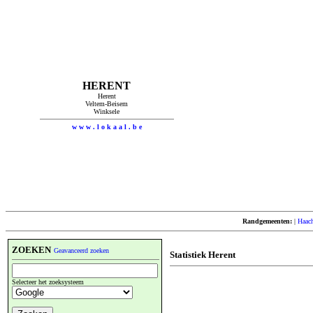
HERENT
Herent
Veltem-Beisem
Winksele
w w w . l o k a a l . b e
Randgemeenten:
|
Haac
ZOEKEN
Geavanceerd zoeken
Statistiek Herent
Selecteer het zoeksysteem