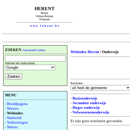
HERENT
Herent
Veltem-Beisem
Winksele
w w w . l o k a a l . b e
ZOEKEN
Geavanceerd zoeken
Webindex Herent
/ Onderwijs
Selecteer het zoeksysteem
Resultaten:
MENU
-
Basisonderwijs
-
Secundair onderwijs
-
Hoofdpagina
-
Hoger onderwijs
-
Nieuws
-
Volwassenenonderwijs
- Webindex
-
Statistiek
Er zijn geen resultaten gevonden.
-
Verkiezingen
-
Natuur