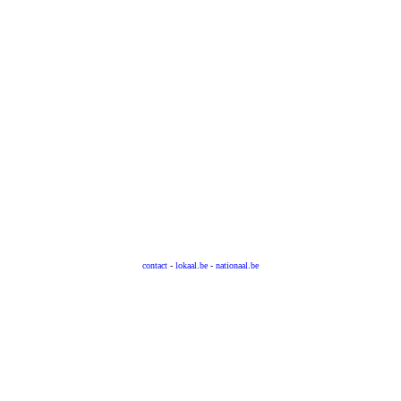
contact
-
lokaal.be
-
nationaal.be