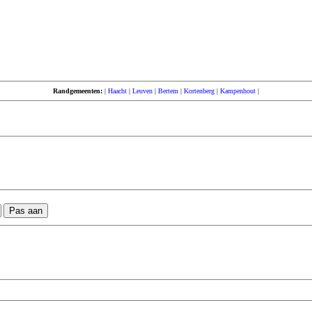
Randgemeenten:
|
Haacht
|
Leuven
|
Bertem
|
Kortenberg
|
Kampenhout
|