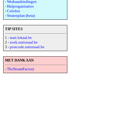
-
Werkaanbiedingen
-
Hulporganisaties
-
Colofon
-
Stratenplan (beta)
TIP SITES
1 -
start.lokaal.be
2 -
zoek.nationaal.be
3 -
postcode.nationaal.be
MET DANK AAN
-
TheSteamFactory