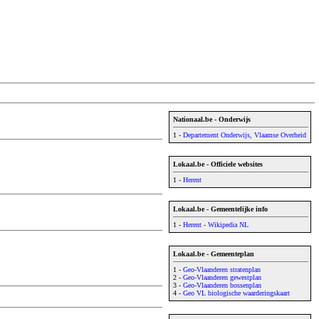
Nationaal.be - Onderwijs
1 -
Departement Onderwijs, Vlaamse Overheid
Lokaal.be - Officiele websites
1 -
Herent
Lokaal.be - Gemeentelijke info
1 -
Herent - Wikipedia NL
Lokaal.be - Gemeenteplan
1 -
Geo-Vlaanderen stratenplan
2 -
Geo-Vlaanderen gewestplan
3 -
Geo-Vlaanderen bossenplan
4 -
Geo VL biologische waarderingskaart