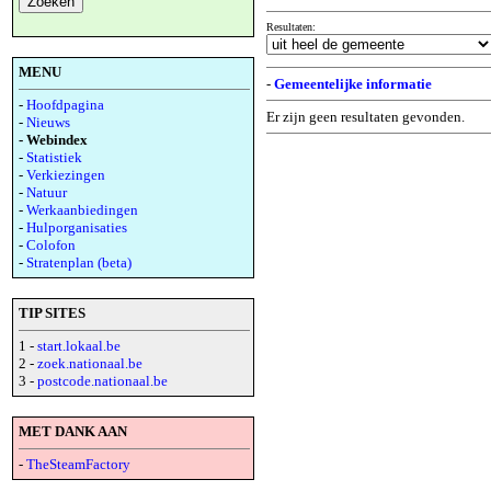
Resultaten:
MENU
-
Gemeentelijke informatie
-
Hoofdpagina
Er zijn geen resultaten gevonden.
-
Nieuws
- Webindex
-
Statistiek
-
Verkiezingen
-
Natuur
-
Werkaanbiedingen
-
Hulporganisaties
-
Colofon
-
Stratenplan (beta)
TIP SITES
1 -
start.lokaal.be
2 -
zoek.nationaal.be
3 -
postcode.nationaal.be
MET DANK AAN
-
TheSteamFactory